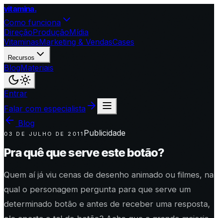
vitamina
.
Como funciona
Direção
Produção
Mídia
Vitaminas
Marketing & Vendas
Cases
Recursos
Blog
Materiais
Entrar
Falar com especialista
Blog
Publicidade
03 DE JULHO DE 2011
Pra quê que serve este botão?
Quem aí já viu cenas de desenho animado ou filmes, na
qual o personagem pergunta para que serve um
determinado botão e antes de receber uma resposta,