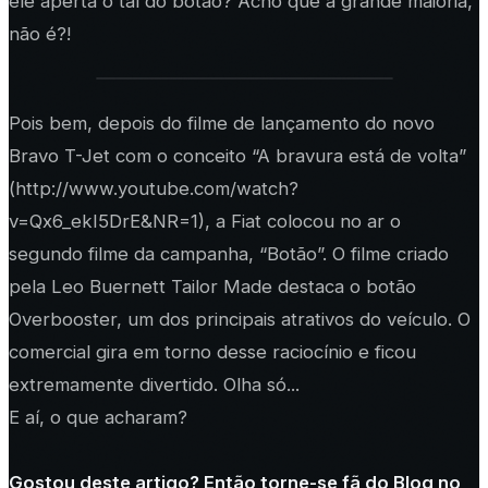
ele aperta o tal do botão? Acho que a grande maioria,
não é?!
Pois bem, depois do filme de lançamento do novo
Bravo T-Jet com o conceito “A bravura está de volta”
(http://www.youtube.com/watch?
v=Qx6_ekI5DrE&NR=1), a Fiat colocou no ar o
segundo filme da campanha, “Botão”. O filme criado
pela Leo Buernett Tailor Made destaca o botão
Overbooster, um dos principais atrativos do veículo. O
comercial gira em torno desse raciocínio e ficou
extremamente divertido. Olha só...
E aí, o que acharam?
Gostou deste artigo? Então torne-se fã do Blog no