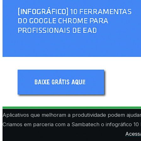
Aplicativos que melhoram a produtividade podem ajudar 
Criamos em parceria com a Sambatech o infográfico
10
Acess