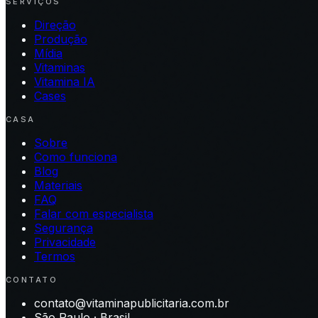
SERVIÇOS
Direção
Produção
Mídia
Vitaminas
Vitamina IA
Cases
CASA
Sobre
Como funciona
Blog
Materiais
FAQ
Falar com especialista
Segurança
Privacidade
Termos
CONTATO
contato@vitaminapublicitaria.com.br
São Paulo · Brasil