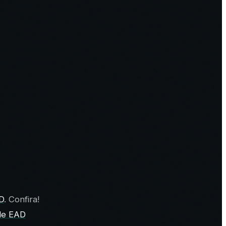
D
.
Confira!
de EAD