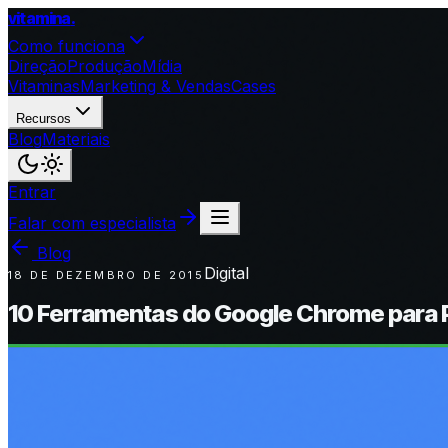
vitamina
.
Como funciona
Direção
Produção
Mídia
Vitaminas
Marketing & Vendas
Cases
Recursos
Blog
Materiais
Entrar
Falar com especialista
Blog
Digital
18 DE DEZEMBRO DE 2015
10 Ferramentas do Google Chrome para P