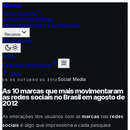
vitamina
.
Como funciona
Direção
Produção
Mídia
Vitaminas
Marketing & Vendas
Cases
Recursos
Blog
Materiais
Entrar
Falar com especialista
Blog
Social Media
08 DE OUTUBRO DE 2012
As 10 marcas que mais movimentaram
as redes sociais no Brasil em agosto de
2012
As interações dos usuários com as
marcas
nas
redes
sociais
é algo que impressiona a cada pesquisa