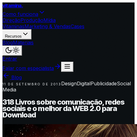
vitamina
.
Como funciona
Direção
Produção
Mídia
Vitaminas
Marketing & Vendas
Cases
Recursos
Blog
Materiais
Entrar
Falar com especialista
Blog
Design
Digital
Publicidade
Social
11 DE SETEMBRO DE 2013
Media
318 Livros sobre comunicação, redes
sociais e o melhor da WEB 2.0 para
Download