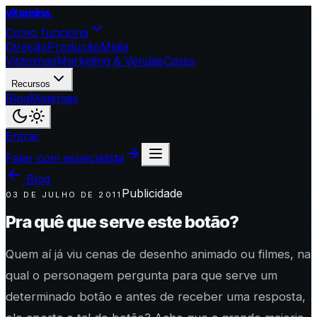
vitamina
.
Como funciona
Direção
Produção
Mídia
Vitaminas
Marketing & Vendas
Cases
Recursos
Blog
Materiais
Entrar
Falar com especialista
Blog
Publicidade
03 DE JULHO DE 2011
Pra quê que serve este botão?
Quem aí já viu cenas de desenho animado ou filmes, na
qual o personagem pergunta para que serve um
determinado botão e antes de receber uma resposta,