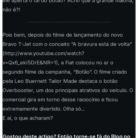
ele aperta o tal do botão? Acho que a grande maioria,
não é?!
Pois bem, depois do filme de lançamento do novo
Bravo T-Jet com o conceito “A bravura está de volta”
(http://www.youtube.com/watch?
v=Qx6_ekI5DrE&NR=1), a Fiat colocou no ar o
segundo filme da campanha, “Botão”. O filme criado
pela Leo Buernett Tailor Made destaca o botão
Overbooster, um dos principais atrativos do veículo. O
comercial gira em torno desse raciocínio e ficou
extremamente divertido. Olha só...
E aí, o que acharam?
Gostou deste artigo? Então torne-se fã do Blog no