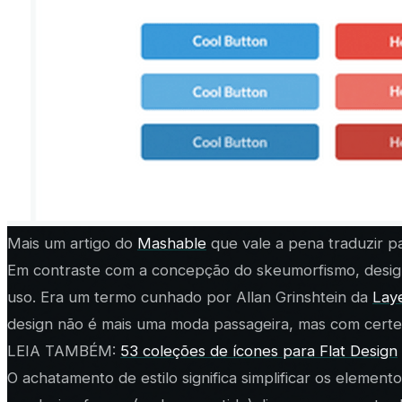
Mais um artigo do
Mashable
que vale a pena traduzir p
Em contraste com a concepção do skeumorfismo, design pl
uso. Era um termo cunhado por Allan Grinshtein da
Lay
design não é mais uma moda passageira, mas com certe
LEIA TAMBÉM:
53 coleções de ícones para Flat Design
O achatamento de estilo significa simplificar os elemen