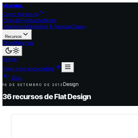
vitamina
.
Como funciona
Direção
Produção
Mídia
Vitaminas
Marketing & Vendas
Cases
Recursos
Blog
Materiais
Entrar
Falar com especialista
Blog
Design
16 DE SETEMBRO DE 2013
36 recursos de Flat Design