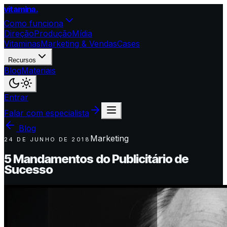
vitamina
.
Como funciona
Direção
Produção
Mídia
Vitaminas
Marketing & Vendas
Cases
Recursos
Blog
Materiais
Entrar
Falar com especialista
Blog
Marketing
24 DE JUNHO DE 2018
5 Mandamentos do Publicitário de
Sucesso