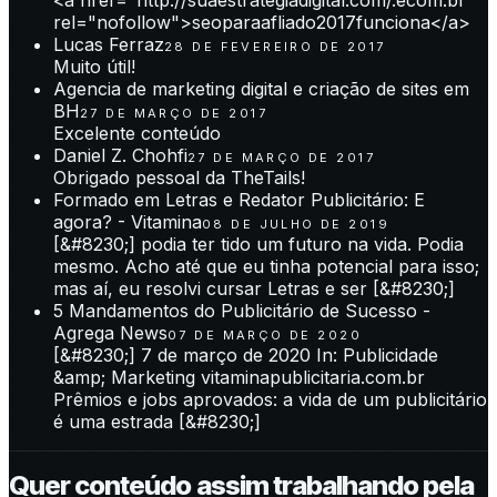
<a href="http://suaestrategiadigital.com/.ecom.br"
rel="nofollow">seoparaafliado2017funciona</a>
Lucas Ferraz
28 DE FEVEREIRO DE 2017
Muito útil!
Agencia de marketing digital e criação de sites em
BH
27 DE MARÇO DE 2017
Excelente conteúdo
Daniel Z. Chohfi
27 DE MARÇO DE 2017
Obrigado pessoal da TheTails!
Formado em Letras e Redator Publicitário: E
agora? - Vitamina
08 DE JULHO DE 2019
[&#8230;] podia ter tido um futuro na vida. Podia
mesmo. Acho até que eu tinha potencial para isso;
mas aí, eu resolvi cursar Letras e ser [&#8230;]
5 Mandamentos do Publicitário de Sucesso -
Agrega News
07 DE MARÇO DE 2020
[&#8230;] 7 de março de 2020 In: Publicidade
&amp; Marketing vitaminapublicitaria.com.br
Prêmios e jobs aprovados: a vida de um publicitário
é uma estrada [&#8230;]
Quer conteúdo assim trabalhando pela