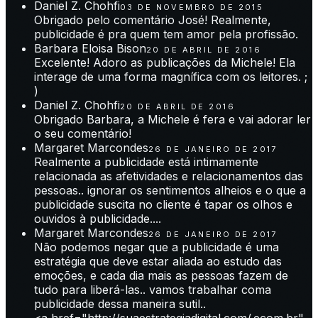
Daniel Z. Chohfi
03 DE NOVEMBRO DE 2015
Obrigado pelo comentário José! Realmente,
publicidade é pra quem tem amor pela profissão.
Barbara Eloisa Bison
20 DE ABRIL DE 2016
Excelente! Adoro as publicações da Michele! Ela
interage de uma forma magnífica com os leitores. ;
)
Daniel Z. Chohfi
20 DE ABRIL DE 2016
Obrigado Barbara, a Michele é fera e vai adorar ler
o seu comentário!
Margaret Marcondes
26 DE JANEIRO DE 2017
Realmente a publicidade está intimamente
relacionada as afetividades e relacionamentos das
pessoas.. ignorar os sentimentos alheios e o que a
publicidade suscita no cliente é tapar os olhos e
ouvidos à publicidade....
Margaret Marcondes
26 DE JANEIRO DE 2017
Não podemos negar que a publicidade é uma
estratégia que deve estar aliada ao estudo das
emoções, e cada dia mais as pessoas fazem de
tudo para liberá-las.. vamos trabalhar coma
publicidade dessa maneira sutil..