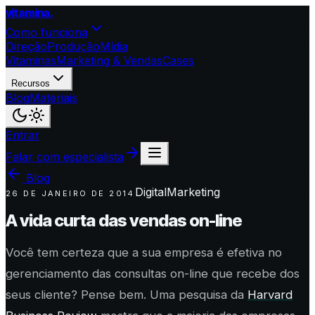
vitamina
.
Como funciona
Direção
Produção
Mídia
Vitaminas
Marketing & Vendas
Cases
Recursos
Blog
Materiais
Entrar
Falar com especialista
Blog
Digital
Marketing
26 DE JANEIRO DE 2014
A vida curta das vendas on-line
Você tem certeza que a sua empresa é efetiva no
gerenciamento das consultas on-line que recebe dos
seus cliente? Pense bem. Uma pesquisa da
Harvard