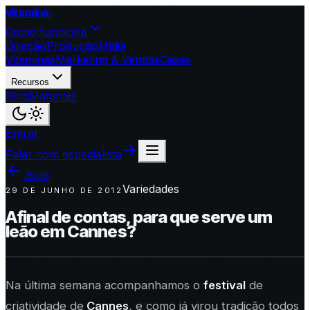
vitamina
.
Como funciona
Direção
Produção
Mídia
Vitaminas
Marketing & Vendas
Cases
Recursos
Blog
Materiais
Entrar
Falar com especialista
Blog
Variedades
29 DE JUNHO DE 2012
Afinal de contas, para que serve um
leão em Cannes?
Na última semana acompanhamos o
festival
de
criatividade de
Cannes
, e como já virou tradição todos