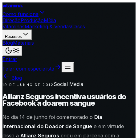
vitamina
.
Como funciona
Direção
Produção
Mídia
Vitaminas
Marketing & Vendas
Cases
Recursos
Blog
Materiais
Entrar
Falar com especialista
Blog
Social Media
19 DE JUNHO DE 2012
Allianz Seguros incentiva usuários do
Facebook a doarem sangue
No dia 14 de junho foi comemorado o
Dia
Internacional
do Doador de Sangue
e em virtude
disso a
Allianz Seguros
criou em parceria com a