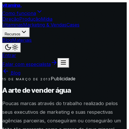
vitamina
.
Como funciona
Direção
Produção
Mídia
Vitaminas
Marketing & Vendas
Cases
Recursos
Blog
Materiais
Entrar
Falar com especialista
Blog
Publicidade
15 DE MARÇO DE 2013
A arte de vender água
Poucas marcas através do trabalho realizado pelos
seus executivos de marketing e suas respectivas
agências parceiras, conseguíram ou conseguirão um