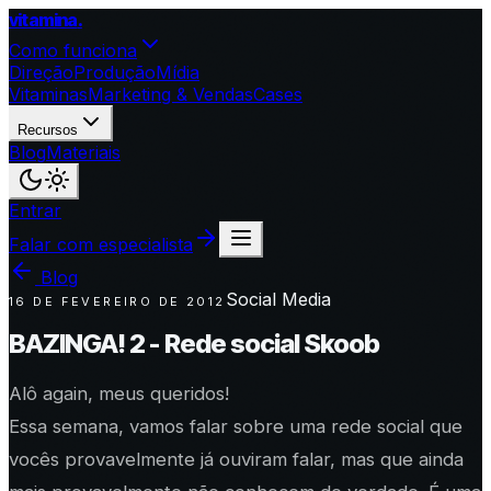
vitamina
.
Como funciona
Direção
Produção
Mídia
Vitaminas
Marketing & Vendas
Cases
Recursos
Blog
Materiais
Entrar
Falar com especialista
Blog
Social Media
16 DE FEVEREIRO DE 2012
BAZINGA! 2 - Rede social Skoob
Alô again, meus queridos!
Essa semana, vamos falar sobre uma rede social que
vocês provavelmente já ouviram falar, mas que ainda