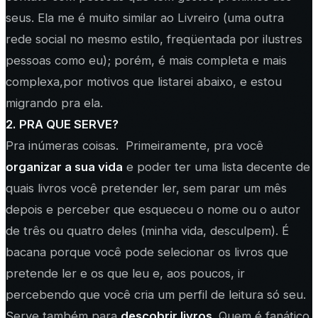
seus. Ela me é muito similar ao Livreiro (uma outra
rede social no mesmo estilo, freqüentada por ilustres
pessoas como eu); porém, é mais completa e mais
complexa,por motivos que listarei abaixo, e estou
migrando pra ela.
2. PRA QUE SERVE?
Pra inúmeras coisas. Primeiramente, pra você
organizar a sua vida
e poder ter uma lista decente de
quais livros você pretender ler, sem parar um mês
depois e perceber que esqueceu o nome ou o autor
de três ou quatro deles (minha vida, desculpem). É
bacana porque você pode selecionar os livros que
pretende ler e os que leu e, aos poucos, ir
percebendo que você cria um perfil de leitura só seu.
Serve também para
descobrir livros
. Quem é fanático