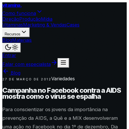
vitamina
.
Como funciona
Direção
Produção
Mídia
Vitaminas
Marketing & Vendas
Cases
Recursos
Blog
Materiais
Entrar
Falar com especialista
Blog
Variedades
27 DE MARÇO DE 2012
Campanha no Facebook contra a AIDS
mostra como o vírus se espalha
Para conscientizar os jovens da importância na
prevenção da AIDS, a Quê e a MIX desenvolveram
uma ação no Facebook no dia 1º de dezembro, Dia