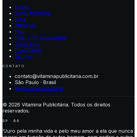
Sobre
Como funciona
Blog
Materiais
FAQ
Falar com especialista
Segurança
Privacidade
Termos
CONTATO
contato@vitaminapublicitaria.com.br
São Paulo · Brasil
@vitaminapublicitaria
©
2026
Vitamina Publicitária. Todos os direitos
reservados.
SP · BR
“Juro pela minha vida e pelo meu amor a ela que nunca
viverei em função de outro homem, nem pedirei a outro