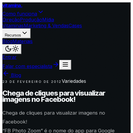
vitamina
.
Como funciona
Direção
Produção
Mídia
Vitaminas
Marketing & Vendas
Cases
Recursos
Blog
Materiais
Entrar
Falar com especialista
Blog
Variedades
23 DE FEVEREIRO DE 2012
Chega de cliques para visualizar
imagens no Facebook!
Chega de cliques para visualizar imagens no
Facebook!
“FB Photo Zoom” é o nome do app para Google