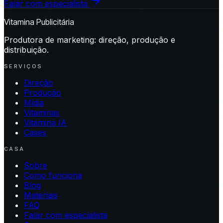
Falar com especialista
Vitamina Publicitária
Produtora de marketing: direção, produção e
distribuição.
SERVIÇOS
Direção
Produção
Mídia
Vitaminas
Vitamina IA
Cases
CASA
Sobre
Como funciona
Blog
Materiais
FAQ
Falar com especialista