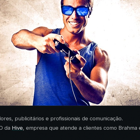
s, publicitários e profissionais de comunicação.
EO da
Hive
, empresa que atende a clientes como Brahma 