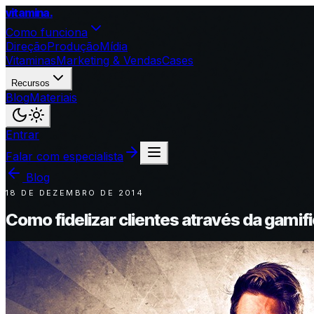
vitamina
.
Como funciona
Direção
Produção
Mídia
Vitaminas
Marketing & Vendas
Cases
Recursos
Blog
Materiais
Entrar
Falar com especialista
Blog
18 DE DEZEMBRO DE 2014
Como fidelizar clientes através da gamif