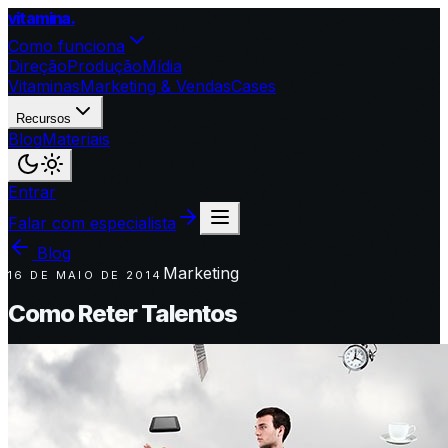
vitamina
.
Como funciona
Direção
Produção
Mídia
Vitaminas
Marketing & Vendas
Cases
Recursos
Blog
Materiais
Entrar
Falar com especialista
Blog
Marketing
16 DE MAIO DE 2014
Como Reter Talentos