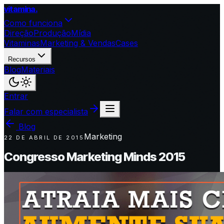
vitamina
.
Como funciona
Direção
Produção
Mídia
Vitaminas
Marketing & Vendas
Cases
Recursos
Blog
Materiais
Entrar
Falar com especialista
Blog
Marketing
22 DE ABRIL DE 2015
Congresso Marketing Minds 2015