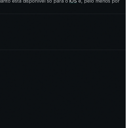
uanto está disponível só para o
iOS
e, pelo menos por