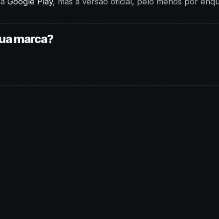
na
Google Play
, mas a versão oficial, pelo menos por enq
sua marca?