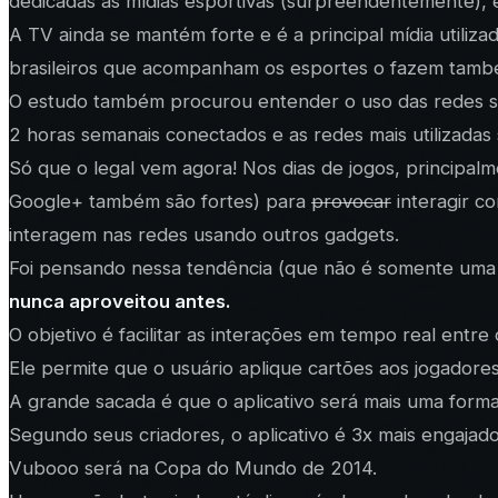
dedicadas às mídias esportivas (surpreendentemente), 
A TV ainda se mantém forte e é a principal mídia utiliz
brasileiros que acompanham os esportes o fazem també
O estudo também procurou entender o uso das redes so
2 horas semanais conectados e as redes mais utilizada
Só que o legal vem agora! Nos dias de jogos, principalm
Google+ também são fortes) para
provocar
interagir c
interagem nas redes usando outros gadgets.
Foi pensando nessa tendência (que não é somente uma t
nunca aproveitou antes.
O objetivo é facilitar as interações em tempo real entre
Ele permite que o usuário aplique cartões aos jogadores 
A grande sacada é que o aplicativo será mais uma forma
Segundo seus criadores, o aplicativo é 3x mais engaja
Vubooo será na Copa do Mundo de 2014.