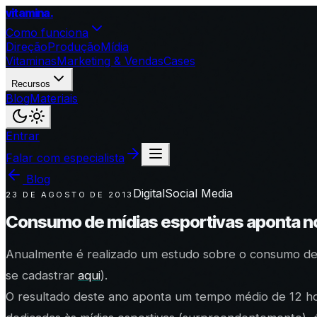
vitamina
.
Como funciona
Direção
Produção
Mídia
Vitaminas
Marketing & Vendas
Cases
Recursos
Blog
Materiais
Entrar
Falar com especialista
Blog
Digital
Social Media
23 DE AGOSTO DE 2013
Consumo de mídias esportivas aponta n
Anualmente é realizado um estudo sobre o consumo de m
se cadastrar
aqui
).
O resultado deste ano aponta um tempo médio de 12 hor