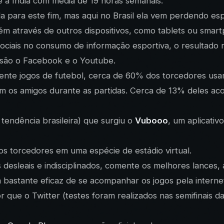
é a Índia com média de 19 horas semanais.
ada para este fim, mas aqui no Brasil ela vem perdendo e
m através de outros dispositivos, como tablets ou smar
ciais no consumo de informação esportiva, o resultad
s são o Facebook e o Youtube.
ente jogos de futebol, cerca de 60% dos torcedores usam 
om os amigos durante as partidas. Cerca de 13% deles
endência brasileira) que surgiu o
Vubooo
, um aplicati
 os torcedores em uma espécie de estádio virtual.
desleais e indisciplinados, comente os melhores lances, a
 bastante eficaz de se acompanhar os jogos pela interne
dor que o Twitter (testes foram realizados nas semifina