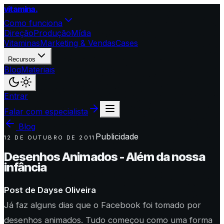
vitamina
.
Como funciona
Direção
Produção
Mídia
Vitaminas
Marketing & Vendas
Cases
Recursos
Blog
Materiais
Entrar
Falar com especialista
Blog
Publicidade
12 DE OUTUBRO DE 2011
Desenhos Animados - Além da nossa
infância
Post de Dayse Oliveira
Já faz alguns dias que o Facebook foi tomado por
desenhos animados. Tudo começou como uma forma