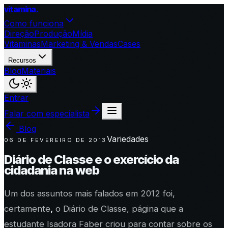
vitamina
.
Como funciona
Direção
Produção
Mídia
Vitaminas
Marketing & Vendas
Cases
Recursos
Blog
Materiais
Entrar
Falar com especialista
Blog
Variedades
06 DE FEVEREIRO DE 2013
Diário de Classe e o exercício da
cidadania na web
Um dos assuntos mais falados em 2012 foi,
certamente
,
o Diário de Classe, página que a
estudante Isadora Faber criou para contar sobre os