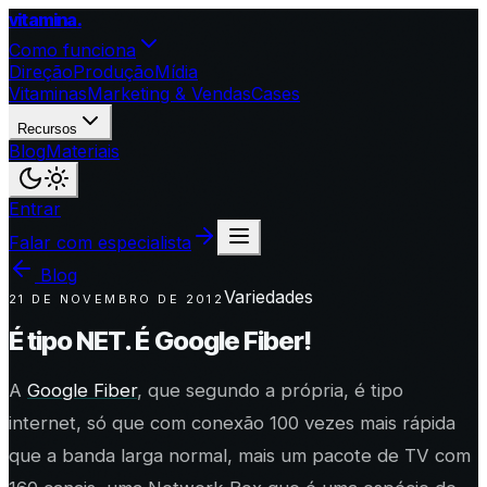
vitamina
.
Como funciona
Direção
Produção
Mídia
Vitaminas
Marketing & Vendas
Cases
Recursos
Blog
Materiais
Entrar
Falar com especialista
Blog
Variedades
21 DE NOVEMBRO DE 2012
É tipo NET. É Google Fiber!
A
Google Fiber
, que segundo a própria, é tipo
internet, só que com conexão 100 vezes mais rápida
que a banda larga normal, mais um pacote de TV com