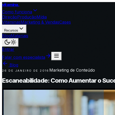
vitamina
.
Como funciona
Direção
Produção
Mídia
Vitaminas
Marketing & Vendas
Cases
Recursos
Blog
Materiais
Entrar
Falar com especialista
Blog
Marketing de Conteúdo
26 DE JANEIRO DE 2016
Escaneabilidade: Como Aumentar o Suc