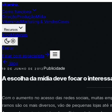
vitamina
.
Como funciona
Direção
Produção
Mídia
Vitaminas
Marketing & Vendas
Cases
Recursos
Blog
Materiais
Entrar
Falar com especialista
Blog
Publicidade
19 DE JUNHO DE 2012
A escolha da mídia deve focar o interes
Com o aumento no acesso das redes sociais, muitas emp
ramos são os mais diversos, vão de pequenas lojas até 