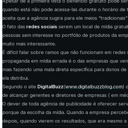
Apesar de a primeira vista o benefício gratuito pode s
quando está não pode acessa-las durante o horário de
aceita que a agência sugira para ele meios “tradicionai
O fato das
redes sociais
serem um local de mídia gratui
pessoas sem interesse no portfólio de produtos da emp
muito mais interessante.
É difícil falar sobre ramos que não funcionam em rede
propaganda em mídia errada é o das empresas que vend
mais fazendo uma mala direta específica para donos d
ela distribui.
Segundo o site
DigitalBuzz
(
www.digitalbuzzblog.com
) 
de alcançar gerentes e diretores de empresas ( em méd
O dever de toda agência de publicidade é oferecer serv
porque da escolha da mídia. Quando a empresa percebe
depois, quando vierem os resultados, que era mesmo a