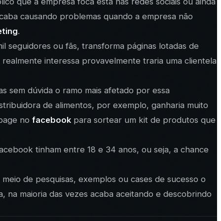
ico que a empresa foca está nas redes sociais ou ainda
so acaba causando problemas quando a empresa não
eting
.
l seguidores ou fãs, transforma páginas lotadas de
realmente interessa provavelmente traria uma clientela
as sem dúvida o ramo mais afetado por essa
ribuidora de alimentos, por exemplo, ganharia muito
 page no
facebook
para sortear um kit de produtos que
acebook tinham entre 18 e 34 anos, ou seja, a chance
or meio de pesquisas, exemplos ou cases de sucesso o
 na maioria das vezes acaba aceitando e descobrindo