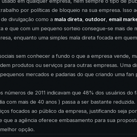
er usado em qualquer empresa, nem sempre o tipo de públ
 trabalho por políticas de bloqueio na sua empresa. Is
s” de divulgação como a
mala direta
,
outdoor
,
email mark
ta e que com um pequeno sorteio consegue-se mais de mi
resa, enquanto uma simples mala direta focada em quem 
s sociais sem conhecer a fundo o que a empresa vende, m
em produtos ou serviços para outras empresas. Uma dist
e pequenos mercados e padarias do que criando uma fan
os números de 2011 indicavam que 48% dos usuários do f
ia com mais de 40 anos ) passa a ser bastante reduzida.
iços focados ao público da empresa, justificando seja p
 que a agência oferece embasamento para sua proposta,
 melhor opção.