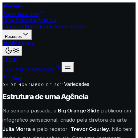
vitamina
.
Como funciona
Direção
Produção
Mídia
Vitaminas
Marketing & Vendas
Cases
Recursos
Blog
Materiais
Entrar
Falar com especialista
Blog
Variedades
04 DE NOVEMBRO DE 2011
Estrutura de uma Agência
Na semana passada, a
Big Orange Slide
publicou um
infográfico sensacional, criado pela diretora de arte
Julia Morra
e pelo redator
Trevor Gourley
. Não tem