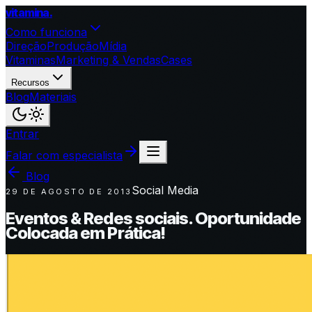
vitamina
.
Como funciona
Direção
Produção
Mídia
Vitaminas
Marketing & Vendas
Cases
Recursos
Blog
Materiais
Entrar
Falar com especialista
Blog
Social Media
29 DE AGOSTO DE 2013
Eventos & Redes sociais. Oportunidade
Colocada em Prática!