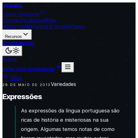
vitamina
.
Como funciona
Direção
Produção
Mídia
Vitaminas
Marketing & Vendas
Cases
Recursos
Blog
Materiais
Entrar
Falar com especialista
Blog
Variedades
28 DE MAIO DE 2013
Expressões
As expressões da língua portuguesa são
ricas de história e misteriosas na sua
origem. Algumas temos notas de como