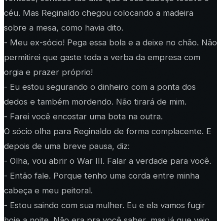
céu. Mas Reginaldo chegou colocando a madeira
sobre a mesa, como havia dito.
- Meu ex-sócio! Pega essa bola e a deixe no chão. Não
permitirei que gaste toda a verba da empresa com
orgia e prazer próprio!
- Eu estou segurando o dinheiro com a ponta dos
dedos e também mordendo. Não tirará de mim.
- Farei você encostar uma bota na outra.
O sócio olha para Reginaldo de forma complacente. E
depois de uma breve pausa, diz:
- Olha, vou abrir o War III. Falar a verdade para você.
- Então fale. Porque tenho uma corda entre minha
cabeça e meu peitoral.
- Estou saindo com sua mulher. Eu e ela vamos fugir
hoje a noite. Não era pra você saber, mas já que veio