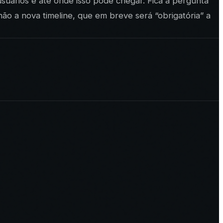
suários e até onde isso pode chegar. Fica a pergunta
o a nova timeline, que em breve será “obrigatória” a