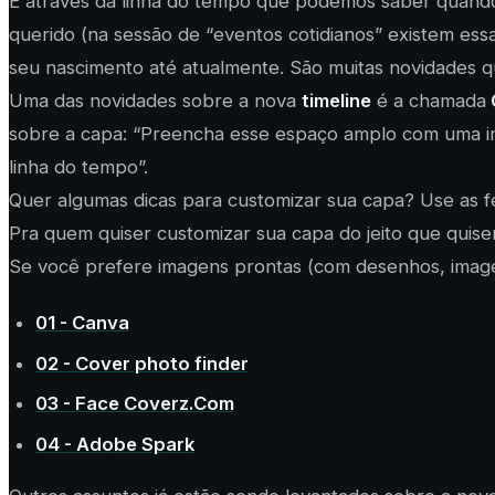
É através da linha do tempo que podemos saber quand
querido (na sessão de “
eventos cotidianos
” existem ess
seu nascimento até atualmente. São muitas novidades q
Uma das novidades sobre a nova
timeline
é a chamada
sobre a capa: “
Preencha esse espaço amplo com uma ima
linha do tempo
”.
Quer algumas dicas para customizar sua capa? Use as f
Pra quem quiser customizar sua capa do jeito que quiser
Se você prefere imagens prontas (com desenhos, imagens
01 - Canva
02 - Cover photo finder
03 - Face Coverz.Com
04 - Adobe Spark