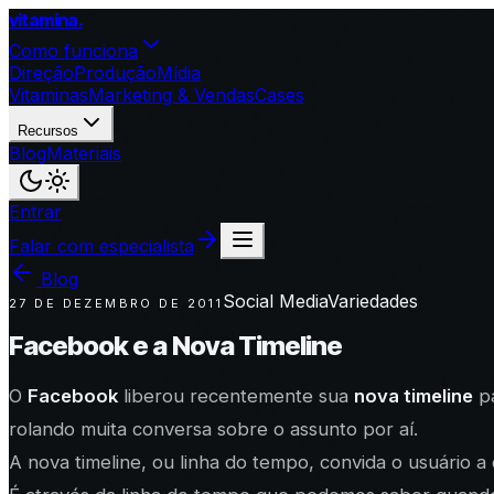
vitamina
.
Como funciona
Direção
Produção
Mídia
Vitaminas
Marketing & Vendas
Cases
Recursos
Blog
Materiais
Entrar
Falar com especialista
Blog
Social Media
Variedades
27 DE DEZEMBRO DE 2011
Facebook e a Nova Timeline
O
Facebook
liberou recentemente sua
nova timeline
pa
rolando muita conversa sobre o assunto por aí.
A nova timeline, ou linha do tempo, convida o usuário a 