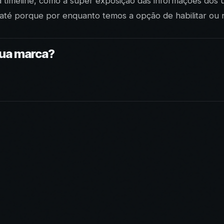
 timeline, como a super exposição das informações dos u
té porque por enquanto temos a opção de habilitar ou nã
sua marca?