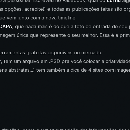
o a pessoa se inscreveu no Facebook, quando
curtiu
alg
as opções, acredite!) e todas as publicações feitas são o
ue vem junto com a nova timeline.
CAPA
, que nada mais é do que a foto de entrada do seu p
gem única que represente o seu melhor. Essa é a primei
erramentas gratuitas disponíveis no mercado.
, tem um arquivo em .PSD pra você colocar a criatividade 
 abstratas...) tem também a dica de 4 sites com imagens