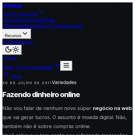
vitamina
.
Como funciona
Direção
Produção
Mídia
Vitaminas
Marketing & Vendas
Cases
Recursos
Blog
Materiais
Entrar
Falar com especialista
Blog
Variedades
30 DE JULHO DE 2011
Fazendo dinheiro online
Não vou falar de nenhum novo super
negócio na web
que vai gerar lucros. O assunto é moeda digital. Não,
também não é sobre compras online.