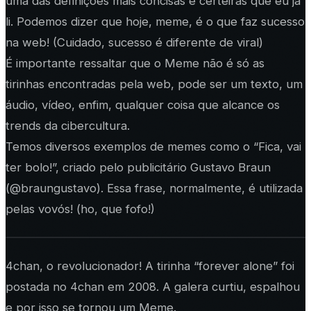
uma das definições mais concisas e certeiras que eu já
li. Podemos dizer que hoje, meme, é o que faz sucesso
na web! (Cuidado, sucesso é diferente de viral)
É importante ressaltar que o Meme não é só as
tirinhas encontradas pela web, pode ser um texto, um
áudio, vídeo, enfim, qualquer coisa que alcance os
trends da cibercultura.
Temos diversos exemplos de memes como o “Fica, vai
ter bolo!”, criado pelo publicitário Gustavo Braun
(@braungustavo). Essa frase, normalmente, é utilizada
pelas vovós! (ho, que fofo!)
4chan, o revolucionador! A tirinha “forever alone” foi
postada no 4chan em 2008. A galera curtiu, espalhou
e por isso se tornou um Meme.