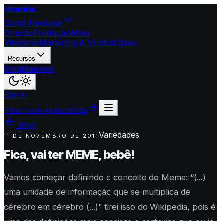
vitamina
.
Como funciona
Direção
Produção
Mídia
Vitaminas
Marketing & Vendas
Cases
Recursos
Blog
Materiais
Entrar
Falar com especialista
Blog
Variedades
11 DE NOVEMBRO DE 2011
Fica, vai ter MEME, bebê!
Vamos começar definindo o conceito de Meme: “(...)
uma unidade de informação que se multiplica de
cérebro em cérebro (...)” tirei isso do Wikipedia, pois é