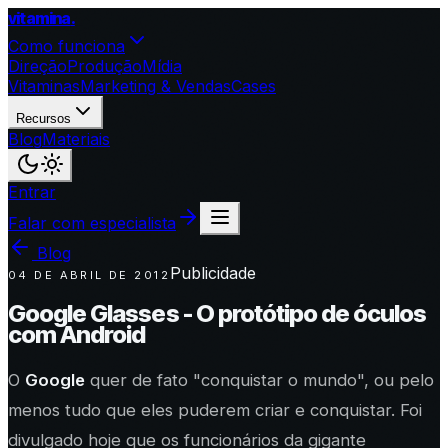
vitamina
.
Como funciona
Direção
Produção
Mídia
Vitaminas
Marketing & Vendas
Cases
Recursos
Blog
Materiais
Entrar
Falar com especialista
Blog
Publicidade
04 DE ABRIL DE 2012
Google Glasses - O protótipo de óculos
com Android
O
Google
quer de fato "conquistar o mundo", ou pelo
menos tudo que eles puderem criar e conquistar. Foi
divulgado hoje que os funcionários da gigante