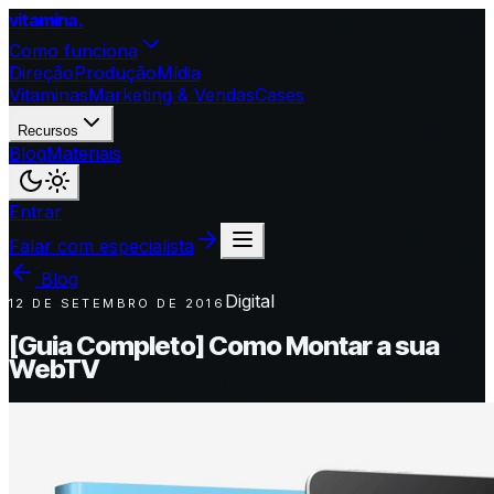
vitamina
.
Como funciona
Direção
Produção
Mídia
Vitaminas
Marketing & Vendas
Cases
Recursos
Blog
Materiais
Entrar
Falar com especialista
Blog
Digital
12 DE SETEMBRO DE 2016
[Guia Completo] Como Montar a sua
WebTV