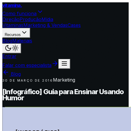
vitamina
.
Como funciona
Direção
Produção
Mídia
Vitaminas
Marketing & Vendas
Cases
Recursos
Blog
Materiais
Entrar
Falar com especialista
Blog
Marketing
30 DE MARÇO DE 2016
[Infográfico] Guia para Ensinar Usando
Humor