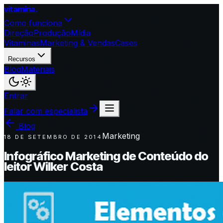
vitamina
.
Como funciona
Direção
Produção
Mídia
Vitaminas
Marketing & Vendas
Cases
Recursos
Blog
Materiais
Entrar
Falar com especialista
Blog
Marketing
18 DE SETEMBRO DE 2014
Infográfico Marketing de Conteúdo do
leitor Wilker Costa