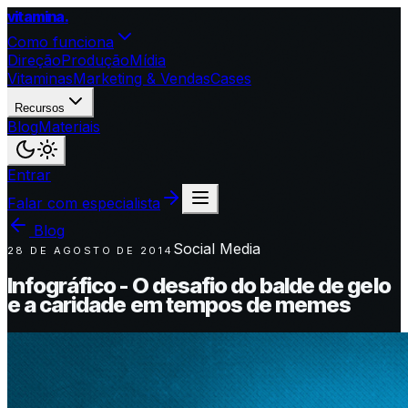
vitamina
.
Como funciona
Direção
Produção
Mídia
Vitaminas
Marketing & Vendas
Cases
Recursos
Blog
Materiais
Entrar
Falar com especialista
Blog
Social Media
28 DE AGOSTO DE 2014
Infográfico - O desafio do balde de gelo
e a caridade em tempos de memes