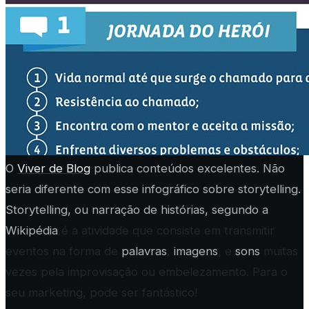
O
Viver de Blog
publica conteúdos excelentes. Não
seria diferente com esse infográfico sobre storytelling.
Storytelling, ou narração de histórias, segundo a
Wikipédia
é a atividade que consiste em transmitir
eventos na forma de
palavras
,
imagens
, e
sons
muitas
vezes pela improvisação ou embelezamento. Para o
seu marketing, pode ser fantástico!