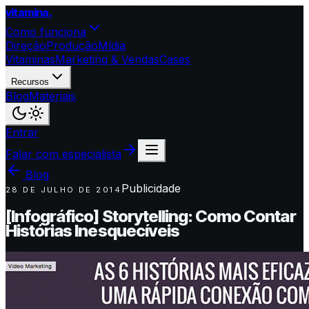
vitamina
.
Como funciona
Direção
Produção
Mídia
Vitaminas
Marketing & Vendas
Cases
Recursos
Blog
Materiais
Entrar
Falar com especialista
Blog
Publicidade
28 DE JULHO DE 2014
[Infográfico] Storytelling: Como Contar
Histórias Inesquecíveis