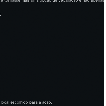
e se tornasse mais uma opção de veiculação e não apenas
:
ocal escolhido para a ação;