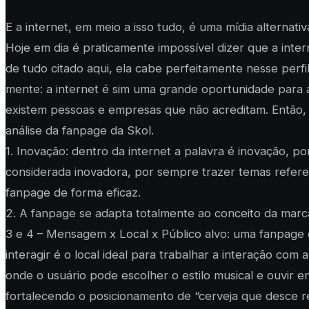
E a internet, em meio a isso tudo, é uma mídia alternativ
Hoje em dia é praticamente impossível dizer que a inter
de tudo citado aqui, ela cabe perfeitamente nesse perf
mente: a internet é sim uma grande oportunidade para 
existem pessoas e empresas que não acreditam. Então, p
análise da fanpage da Skol.
1. Inovação: dentro da internet a palavra é inovação,
considerada inovadora, por sempre trazer temas referent
fanpage de forma eficaz.
2. A fanpage se adapta totalmente ao conceito da marca
3 e 4 – Mensagem x Local x Público alvo: uma fanpage
interagir é o local ideal para trabalhar a interação co
onde o usuário pode escolher o estilo musical e ouvir
fortalecendo o posicionamento de “cerveja que desce r