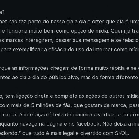
a?
net não faz parte do nosso dia a dia e dizer que ela é um
il e funciona muito bem como opção de mídia. Quem já tra
as marcas interagirem, passar sua mensagem e se relaci
ara exemplificar a eficácia do uso da internet como míd
 porque as informações chegam de forma muito rápida e s
es ao dia a dia do público alvo, mas de forma diferente 
, tem ligação direta e completa as ações de outras mídia
 com mais de 5 milhões de fãs, que gostam da marca, pa
m a marca. A interação é feita de maneira divertida, com 
 enquanto navega na página e no facebook. Não deixa a i
edondo,” que tudo é mais legal e divertido com SKOL.