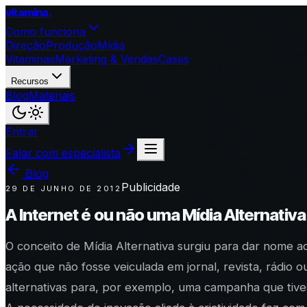
vitamina
.
Como funciona
Direção
Produção
Mídia
Vitaminas
Marketing & Vendas
Cases
Recursos
Blog
Materiais
Entrar
Falar com especialista
Blog
Publicidade
29 DE JUNHO DE 2012
A Internet é ou não uma Mídia Alternativa
O conceito de Mídia Alternativa surgiu para dar nome a
ação que não fosse veiculada em jornal, revista, rádio 
alternativas para, por exemplo, uma campanha que tives