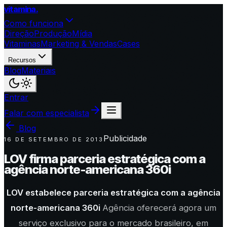
vitamina
.
Como funciona
Direção
Produção
Mídia
Vitaminas
Marketing & Vendas
Cases
Recursos
Blog
Materiais
Entrar
Falar com especialista
Blog
Publicidade
16 DE SETEMBRO DE 2013
LOV firma parceria estratégica com a
agência norte-americana 360i
LOV estabelece parceria estratégica com a agência
norte-americana 360i
Agência oferecerá agora um
serviço exclusivo para o mercado brasileiro, em