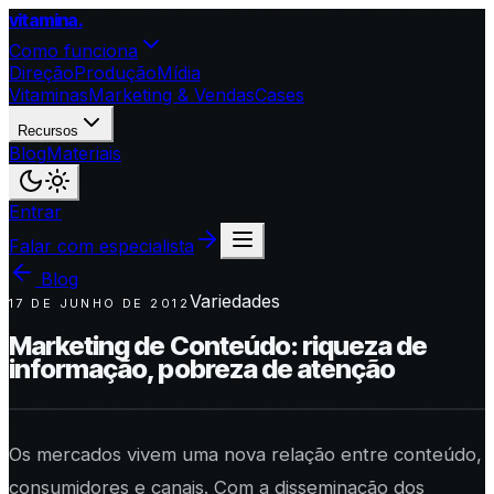
vitamina
.
Como funciona
Direção
Produção
Mídia
Vitaminas
Marketing & Vendas
Cases
Recursos
Blog
Materiais
Entrar
Falar com especialista
Blog
Variedades
17 DE JUNHO DE 2012
Marketing de Conteúdo: riqueza de
informação, pobreza de atenção
Os mercados vivem uma nova relação entre conteúdo,
consumidores e canais. Com a disseminação dos