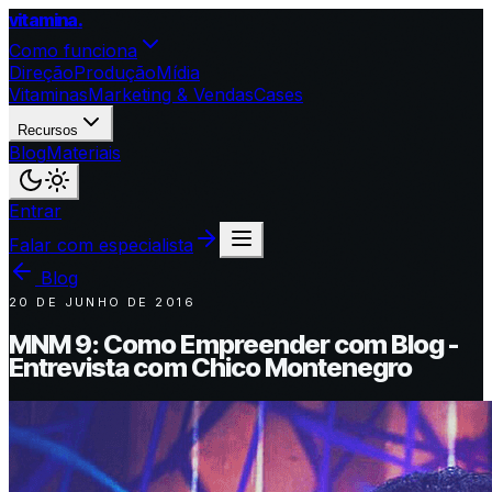
vitamina
.
Como funciona
Direção
Produção
Mídia
Vitaminas
Marketing & Vendas
Cases
Recursos
Blog
Materiais
Entrar
Falar com especialista
Blog
20 DE JUNHO DE 2016
MNM 9: Como Empreender com Blog -
Entrevista com Chico Montenegro