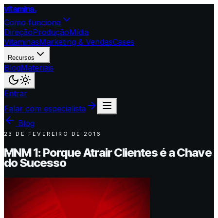
vitamina
.
Como funciona
Direção
Produção
Mídia
Vitaminas
Marketing & Vendas
Cases
Recursos
Blog
Materiais
Entrar
Falar com especialista
Blog
23 DE FEVEREIRO DE 2016
MNM 1: Porque Atrair Clientes é a Chave
do Sucesso