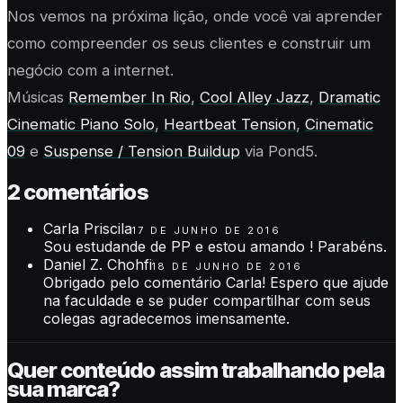
Nos vemos na próxima lição, onde você vai aprender
como compreender os seus clientes e construir um
negócio com a internet.
Músicas
Remember In Rio
,
Cool Alley Jazz
,
Dramatic
Cinematic Piano Solo
,
Heartbeat Tension
,
Cinematic
09
e
Suspense / Tension Buildup
via Pond5.
2
comentário
s
Carla Priscila
17 DE JUNHO DE 2016
Sou estudande de PP e estou amando ! Parabéns.
Daniel Z. Chohfi
18 DE JUNHO DE 2016
Obrigado pelo comentário Carla! Espero que ajude
na faculdade e se puder compartilhar com seus
colegas agradecemos imensamente.
Quer conteúdo assim trabalhando pela
sua marca?