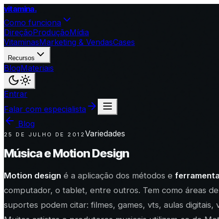
vitamina
.
Como funciona
Direção
Produção
Mídia
Vitaminas
Marketing & Vendas
Cases
Recursos
Blog
Materiais
Entrar
Falar com especialista
Blog
Variedades
25 DE JULHO DE 2012
Música e Motion Design
Motion design
é a aplicação dos métodos e
ferramenta
computador, o tablet, entre outros. Tem como áreas de 
suportes podem citar: filmes, games, vts, aulas digitais, 