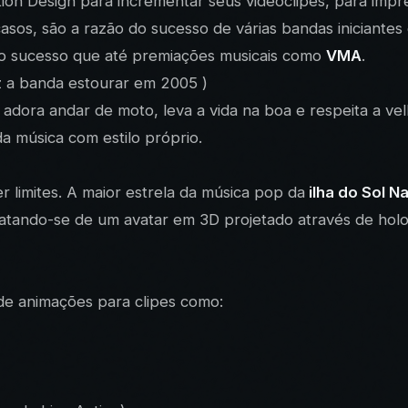
otion Design para incrementar seus videoclipes, para imp
asos, são a razão do sucesso de várias bandas iniciantes
nto sucesso que até premiações musicais como
VMA
.
fez a banda estourar em 2005 )
adora andar de moto, leva a vida na boa e respeita a vel
a música com estilo próprio.
 limites. A maior estrela da música pop da
ilha do Sol N
 tratando-se de um avatar em 3D projetado através de ho
 de animações para clipes como: