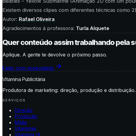
Beatles – Yellow Submarine (Animação 2D com um pouc
Existem diversos clipes com diferentes técnicas como 2D
Autor:
Rafael Oliveira
Agradecimentos á professora:
Turla Alquete
Quer conteúdo assim trabalhando pela 
Aplique. A gente te devolve o próximo passo.
Falar com especialista
Vitamina Publicitária
Produtora de marketing: direção, produção e distribuição.
SERVIÇOS
Direção
Produção
Mídia
Vitaminas
Vitamina IA