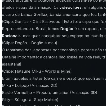
Muitos artistas e produtores musicais utilizam-se do M
efeitos visuais da animação. Os
videoclipes
, em alguns c
o caso da banda Gorillaz, banda americana que fez ta
(Clipe: Gorillaz - Clint Eastwood | Este foi o clipe que 
Representando o Brasil, temos
Dogão
é um rapper, ele 
Racionais
, mas quer conquistar seu espaço no mundo d
(Clipe: Dogão – Dogão é mau)
O fanatismo dos japoneses por tecnologia parece não ter
Detalhe importante: a cantora não existe na vida real,
assustam!)
(Clipe: Hatsune Miku - World is Mine)
E tem aqueles artistas (de carne e osso) que usufruem
Mika - Lolipop (Animação 2D)
Barão Vermelho – Procuro um amor (Animação 3D)
Pitty – Só agora (Stop Motion)