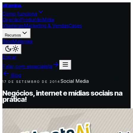
vitamina
.
Como funciona
Direção
Produção
Mídia
Vitaminas
Marketing & Vendas
Cases
Recursos
Blog
Materiais
Entrar
Falar com especialista
Blog
Social Media
17 DE SETEMBRO DE 2014
Negócios, internet e mídias sociais na
prática!