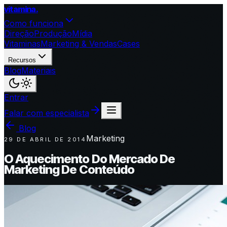
vitamina
.
Como funciona
Direção
Produção
Mídia
Vitaminas
Marketing & Vendas
Cases
Recursos
Blog
Materiais
Entrar
Falar com especialista
Blog
Marketing
29 DE ABRIL DE 2014
O Aquecimento Do Mercado De
Marketing De Conteúdo