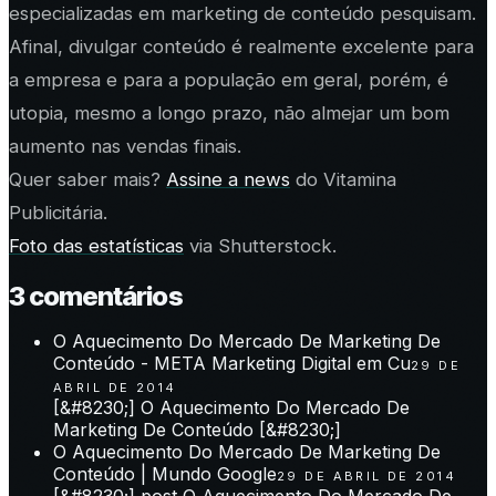
especializadas em marketing de conteúdo pesquisam.
Afinal, divulgar conteúdo é realmente excelente para
a empresa e para a população em geral, porém, é
utopia, mesmo a longo prazo, não almejar um bom
aumento nas vendas finais.
Quer saber mais?
Assine a news
do Vitamina
Publicitária.
Foto das estatísticas
via Shutterstock.
3
comentário
s
O Aquecimento Do Mercado De Marketing De
Conteúdo - META Marketing Digital em Cu
29 DE
ABRIL DE 2014
[&#8230;] O Aquecimento Do Mercado De
Marketing De Conteúdo [&#8230;]
O Aquecimento Do Mercado De Marketing De
Conteúdo | Mundo Google
29 DE ABRIL DE 2014
[&#8230;] post O Aquecimento Do Mercado De