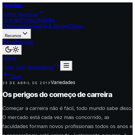
vitamina
.
Como funciona
Direção
Produção
Mídia
Vitaminas
Marketing & Vendas
Cases
Recursos
Blog
Materiais
Entrar
Falar com especialista
Blog
Variedades
23 DE ABRIL DE 2013
Os perigos do começo de carreira
Começar a carreira não é fácil, todo mundo sabe disso.
O mercado está cada vez mais concorrido, as
faculdades formam novos profissionais todos os anos e