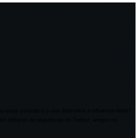
essas pessoas e o que determina a influência delas?
êm milhares de seguidores no Twitter, amigos no