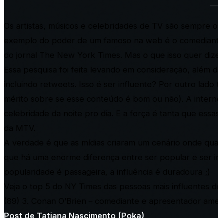
Os artistas, músicos e celebridades de TV são sempre 
exemplo do poder de um famoso na web é o comediante 
do jornal The New York Times. Mas o que isso quer diz
Essa pesquisa foi feita levando em consideração, além
incluindo retweets. Isso é ser influente? Por outro la
mérito sobre se esse conteúdo é bom ou não). A inter
celebridade da noite pro dia. E a força é tanta que es
da MTV.
A verdade é que as mídias criaram um cenário onde qu
que há uma enorme diferença entre ser popular e ser i
popularidade é passageira, a influência é duradoura ;)
Veja o top 5 do NY Times das pessoas mais influentes do
(89)
3. Conan O’Brien – comediante e apresentador ame
Post de Tatiana Nascimento (Poka)