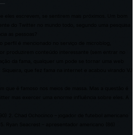
ue eles escrevem, se sentirem mais próximos. Um bom
uente do Twitter no mundo todo, segundo uma pesquisa
cia as pessoas?
o perfil é mencionado no serviço de microblog,
 por produzirem conteúdo interessante (sem entrar no
ização da fama, qualquer um pode se tornar uma web
 Siqueira, que fez fama na internet e acabou virando VJ
ém que é famoso nos meios de massa. Mas a questão é
tter mas exercer uma enorme influência sobre eles. A
90)
2. Chad Ochocinco – jogador de futebol americano
5. Ryan Seacrest – apresentador americano (86)