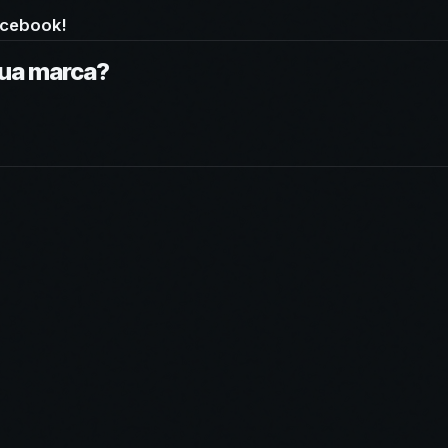
acebook!
sua marca?