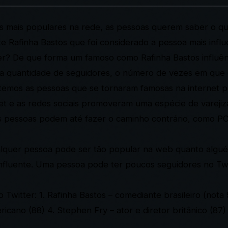
os mais populares na rede, as pessoas querem saber o q
Rafinha Bastos que foi considerado a pessoa mais infl
er? De que forma um famoso como Rafinha Bastos influên
 da quantidade de seguidores, o número de vezes em que 
do temos as pessoas que se tornaram famosas na internet
net e as redes sociais promoveram uma espécie de varej
sas pessoas podem até fazer o caminho contrário, como PC
alquer pessoa pode ser tão popular na web quanto algu
nfluente. Uma pessoa pode ter poucos seguidores no Twi
 Twitter:
1. Rafinha Bastos – comediante brasileiro (nota 
ricano (88)
4. Stephen Fry – ator e diretor britânico (87)