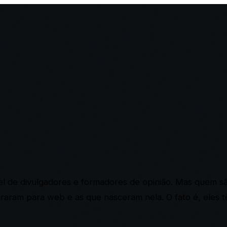
de divulgadores e formadores de opinião. Mas quem são 
raram para web e as que nasceram nela. O fato é, eles t