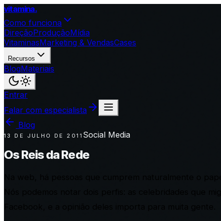
vitamina
.
Como funciona
Direção
Produção
Mídia
Vitaminas
Marketing & Vendas
Cases
Recursos
Blog
Materiais
Entrar
Falar com especialista
Blog
Social Media
13 DE JULHO DE 2011
Os Reis da Rede
Na web, há pessoas que cumprem naturalmente o papel 
Nós podemos notar dois perfis: as celebridades que mig
Facebook, e a opinião deles importa para muita gente.