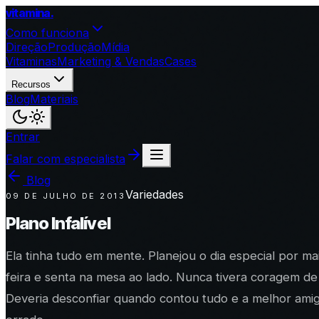
vitamina
.
Como funciona
Direção
Produção
Mídia
Vitaminas
Marketing & Vendas
Cases
Recursos
Blog
Materiais
Entrar
Falar com especialista
Blog
Variedades
09 DE JULHO DE 2013
Plano Infalível
Ela tinha tudo em mente. Planejou o dia especial por ma
feira e senta na mesa ao lado. Nunca tivera coragem de
Deveria desconfiar quando contou tudo e a melhor amiga