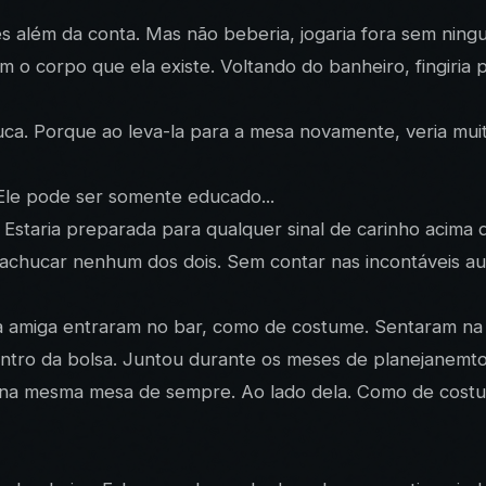
es além da conta. Mas não beberia, jogaria fora sem ning
 o corpo que ela existe. Voltando do banheiro, fingiria p
uca. Porque ao leva-la para a mesa novamente, veria mui
 Ele pode ser somente educado...
 Estaria preparada para qualquer sinal de carinho acima 
chucar nenhum dos dois. Sem contar nas incontáveis aula
 a amiga entraram no bar, como de costume. Sentaram na
tro da bolsa. Juntou durante os meses de planejanemto, o
 na mesma mesa de sempre. Ao lado dela. Como de costu