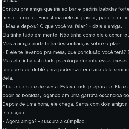
errado.
Contou pra amiga que iria ao bar e pediria bebidas fort
mesa do rapaz. Encostaria nele ao passar, para dizer com
- Mas e depois? O que você vai falar? - dizia a amiga.
Ela tinha tudo em mente. Não tinha como ele a achar lo
Mas a amiga ainda tinha desconfianças sobre o plano:
- E ele te levando pra mesa, que conclusão você terá?
Mas ela tinha estudado psicologia durante esses meses.
um curso de dublê para poder cair em cima dele sem ma
dela.
Chegou a noite de sexta. Estava tudo preparado. Ela e
pedir as bebidas, jogando em uma garrafa escondida den
Depois de uma hora, ele chega. Senta com dois amigos
execução.
- Agora amiga? - sussura a cúmplice.