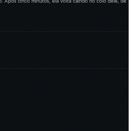
. Após cinco minutos, ela volta caindo no colo dele, de