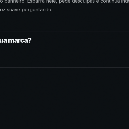
ao banheiro. Esbarra nele, pede desculpas e continua indo
voz suave perguntando:
sua marca?