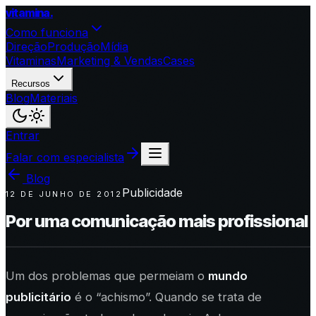
vitamina
.
Como funciona
Direção
Produção
Mídia
Vitaminas
Marketing & Vendas
Cases
Recursos
Blog
Materiais
Entrar
Falar com especialista
Blog
Publicidade
12 DE JUNHO DE 2012
Por uma comunicação mais profissional
Um dos problemas que permeiam o
mundo
publicitário
é o “achismo”. Quando se trata de