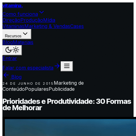
vitamina
.
Como funciona
Direção
Produção
Mídia
Vitaminas
Marketing & Vendas
Cases
Recursos
Blog
Materiais
Entrar
Falar com especialista
Blog
Marketing de
24 DE JUNHO DE 2015
Conteúdo
Populares
Publicidade
Prioridades e Produtividade: 30 Formas
de Melhorar