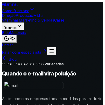
vitamina
.
Como funciona
Direção
Produção
Mídia
Vitaminas
Marketing & Vendas
Cases
Recursos
Blog
Materiais
Entrar
Falar com especialista
Blog
Variedades
22 DE JANEIRO DE 2013
Quando o e-mail vira poluição
Assim como as empresas tomam medidas para reduzir